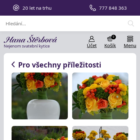
20 let na trhu
777 848 363
0
Účet
Košík
Menu
Nejenom svatební kytice
Pro všechny příležitosti