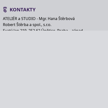
KONTAKTY
ATELIÉR a STUDIO - Mgr. Hana Štěrbová
Robert Štěrba a spol., s.r.o.
Svatý Jan 219, 252 62 Únětice, Praha – západ
Telefon: +420 777 848 363
E-mail:
info@hana-kytice.cz
SOCIÁLNÍ SÍTĚ
Copyright © Hana Štěrbová 2008–2026.
Webdesign od
MyWebdesign.cz
Na začátek stránky