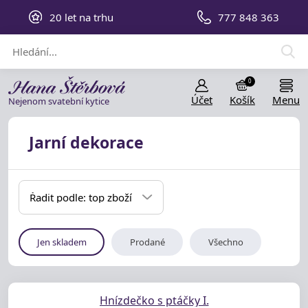
20 let na trhu
777 848 363
0
Účet
Košík
Menu
Nejenom svatební kytice
Jarní dekorace
Řadit podle: top zboží
Jen skladem
Prodané
Všechno
Hnízdečko s ptáčky I.