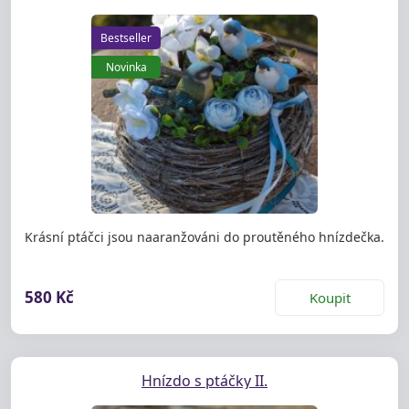
Bestseller
Novinka
Krásní ptáčci jsou naaranžováni do proutěného hnízdečka.
580 Kč
Koupit
Hnízdo s ptáčky II.