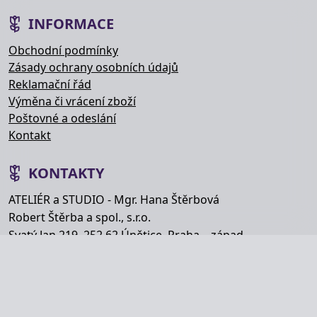
INFORMACE
Obchodní podmínky
Zásady ochrany osobních údajů
Reklamační řád
Výměna či vrácení zboží
Poštovné a odeslání
Kontakt
KONTAKTY
ATELIÉR a STUDIO - Mgr. Hana Štěrbová
Robert Štěrba a spol., s.r.o.
Svatý Jan 219, 252 62 Únětice, Praha – západ
Telefon: +420 777 848 363
E-mail:
info@hana-kytice.cz
SOCIÁLNÍ SÍTĚ