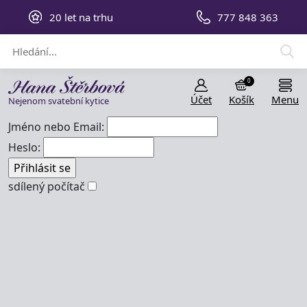
20 let na trhu
777 848 363
0
Účet
Košík
Menu
Nejenom svatební kytice
Jméno nebo Email:
Heslo:
sdílený počítač