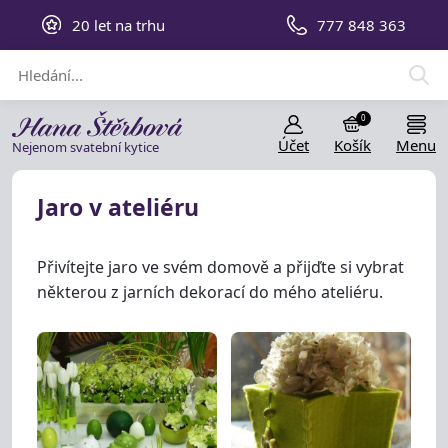
20 let na trhu
777 848 363
0
Účet
Košík
Menu
Nejenom svatební kytice
Jaro v ateliéru
Přivítejte jaro ve svém domově a přijďte si vybrat
některou z jarních dekorací do mého ateliéru.