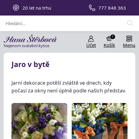
20 let na trhu
777 848 363
0
Účet
Košík
Menu
Nejenom svatební kytice
Jaro v bytě
Jarní dekorace potěší zvláště ve dnech, kdy
počasí za okny není úplně podle našich představ.