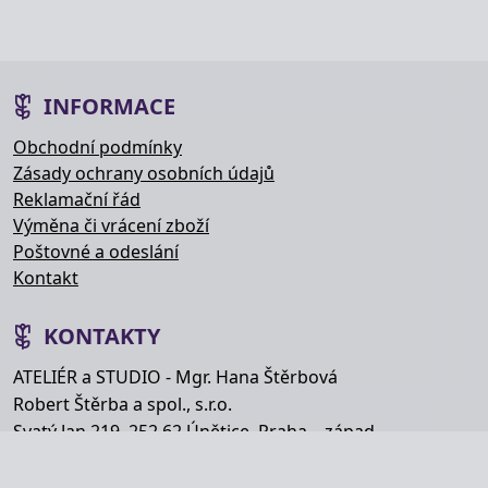
INFORMACE
Obchodní podmínky
Zásady ochrany osobních údajů
Reklamační řád
Výměna či vrácení zboží
Poštovné a odeslání
Kontakt
KONTAKTY
ATELIÉR a STUDIO - Mgr. Hana Štěrbová
Robert Štěrba a spol., s.r.o.
Svatý Jan 219, 252 62 Únětice, Praha – západ
Telefon: +420 777 848 363
E-mail:
info@hana-kytice.cz