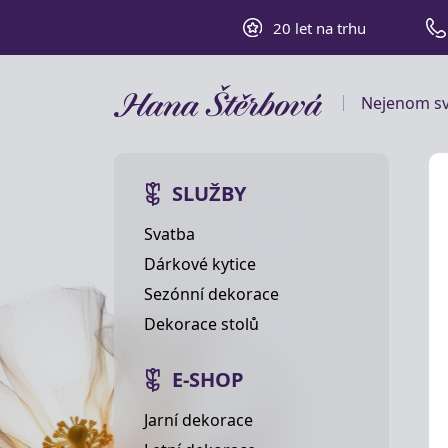
20 let na trhu
Nejenom sv
SLUŽBY
Svatba
Dárkové kytice
Sezónní dekorace
Dekorace stolů
E-SHOP
Jarní dekorace