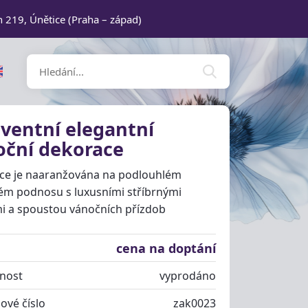
n 219, Únětice (Praha – západ)
ventní elegantní
oční dekorace
ce je naaranžována na podlouhlém
ém podnosu s luxusními stříbrnými
i a spoustou vánočních přízdob
cena na doptání
nost
vyprodáno
ové číslo
zak0023