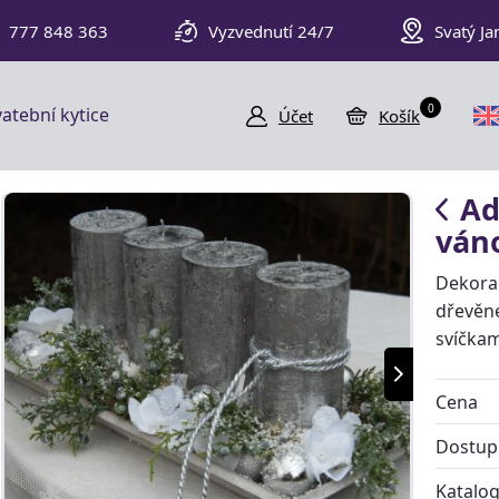
777 848 363
Vyzvednutí 24/7
Svatý Ja
0
atební kytice
Účet
Košík
Ad
ván
Dekora
dřevěn
svíčkam
Cena
Dostup
Katalog