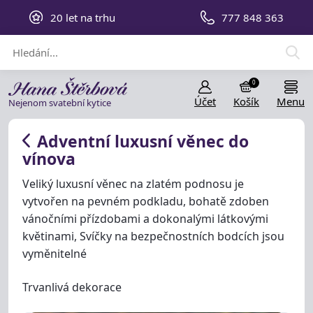
20 let na trhu
777 848 363
0
Účet
Košík
Menu
Nejenom svatební kytice
Adventní luxusní věnec do
vínova
Veliký luxusní věnec na zlatém podnosu je
vytvořen na pevném podkladu, bohatě zdoben
vánočními přízdobami a dokonalými látkovými
květinami, Svíčky na bezpečnostních bodcích jsou
vyměnitelné
Trvanlivá dekorace