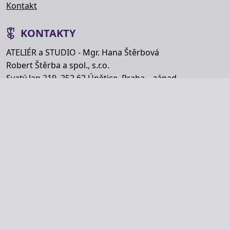
Kontakt
KONTAKTY
ATELIÉR a STUDIO - Mgr. Hana Štěrbová
Robert Štěrba a spol., s.r.o.
Svatý Jan 219, 252 62 Únětice, Praha – západ
Telefon: +420 777 848 363
E-mail:
info@hana-kytice.cz
SOCIÁLNÍ SÍTĚ
Copyright © Hana Štěrbová 2008–2026.
Webdesign od
MyWebdesign.cz