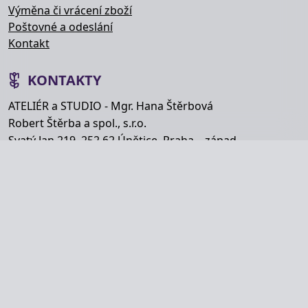
Výměna či vrácení zboží
Poštovné a odeslání
Kontakt
KONTAKTY
ATELIÉR a STUDIO - Mgr. Hana Štěrbová
Robert Štěrba a spol., s.r.o.
Svatý Jan 219, 252 62 Únětice, Praha – západ
Telefon: +420 777 848 363
E-mail:
info@hana-kytice.cz
SOCIÁLNÍ SÍTĚ
Copyright © Hana Štěrbová 2008–2026.