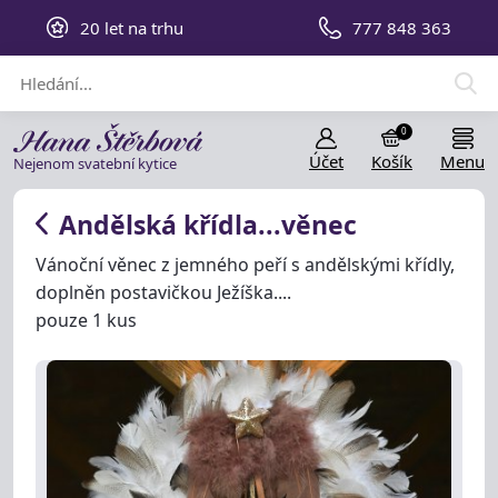
20 let na trhu
777 848 363
0
Účet
Košík
Menu
Nejenom svatební kytice
Andělská křídla...věnec
Vánoční věnec z jemného peří s andělskými křídly,
doplněn postavičkou Ježíška....
pouze 1 kus