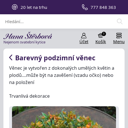
20 let na trhu
777 848 363
0
Účet
Košík
Menu
Nejenom svatební kytice
Barevný podzimní věnec
Věnec je vytvořen z dokonalých umělých květin a
plodů....může být na zavěšení (vzadu očko) nebo
na položení
Trvanlivá dekorace