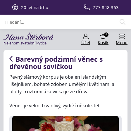
20 let na trhu
777 848 363
0
Účet
Košík
Menu
Nejenom svatební kytice
Barevný podzimní věnec s
dřevěnou sovičkou
Pevný slámový korpus je obalen islandským
lišejníkem, bohatě zdoben umělými květinami a
plody...roztomilá sovička je ze dřeva
Věnec je velmi trvanlivý, vydrží několik let