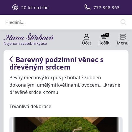
20 let na trhu
777 848 363
0
Účet
Košík
Menu
Nejenom svatební kytice
Barevný podzimní věnec s
dřevěným srdcem
Pevný mechový korpus je bohatě zdoben
dokonalými umělými květinami, ovocem.....krásné
dřevěné srdce k tomu
Trvanlivá dekorace