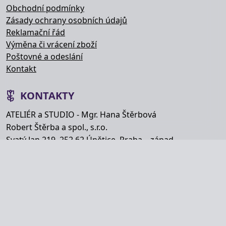
Obchodní podmínky
Zásady ochrany osobních údajů
Reklamační řád
Výměna či vrácení zboží
Poštovné a odeslání
Kontakt
KONTAKTY
ATELIÉR a STUDIO - Mgr. Hana Štěrbová
Robert Štěrba a spol., s.r.o.
Svatý Jan 219, 252 62 Únětice, Praha – západ
Telefon: +420 777 848 363
E-mail:
info@hana-kytice.cz
SOCIÁLNÍ SÍTĚ