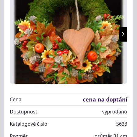
cena na doptání
Cena
Dostupnost
vyprodáno
Katalogové číslo
5633
Rozměr
průměr 31 cm