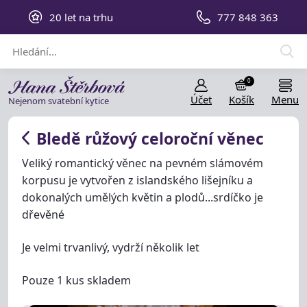
20 let na trhu
777 848 363
0
Účet
Košík
Menu
Nejenom svatební kytice
Bledě růžový celoroční věnec
Veliký romantický věnec na pevném slámovém
korpusu je vytvořen z islandského lišejníku a
dokonalých umělých květin a plodů...srdíčko je
dřevěné
Je velmi trvanlivý, vydrží několik let
Pouze 1 kus skladem