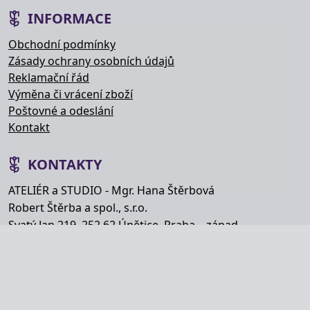
INFORMACE
Obchodní podmínky
Zásady ochrany osobních údajů
Reklamační řád
Výměna či vrácení zboží
Poštovné a odeslání
Kontakt
KONTAKTY
ATELIÉR a STUDIO - Mgr. Hana Štěrbová
Robert Štěrba a spol., s.r.o.
Svatý Jan 219, 252 62 Únětice, Praha – západ
Telefon: +420 777 848 363
E-mail:
info@hana-kytice.cz
SOCIÁLNÍ SÍTĚ