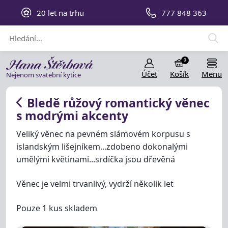
20 let na trhu
777 848 363
0
Účet
Košík
Menu
Nejenom svatební kytice
Bledě růžový romantický věnec
s modrými akcenty
Veliký věnec na pevném slámovém korpusu s
islandským lišejníkem...zdobeno dokonalými
umělými květinami...srdíčka jsou dřevěná
Věnec je velmi trvanlivý, vydrží několik let
Pouze 1 kus skladem