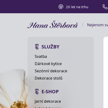
20 let na trhu
Nejenom sv
SLUŽBY
Svatba
Dárkové kytice
Sezónní dekorace
Dekorace stolů
E-SHOP
Jarní dekorace