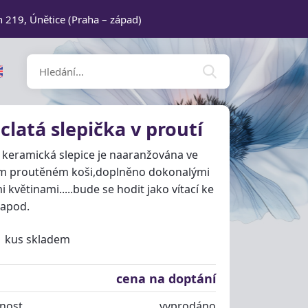
n 219, Únětice (Praha – západ)
clatá slepička v proutí
 keramická slepice je naaranžována ve
m proutěném koši,doplněno dokonalými
 květinami.....bude se hodit jako vítací ke
 apod.
1 kus skladem
cena na doptání
nost
vyprodáno