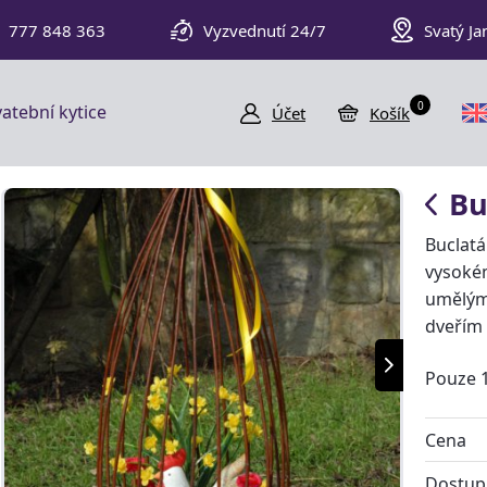
777 848 363
Vyzvednutí 24/7
Svatý Ja
0
atební kytice
Účet
Košík
Bu
Buclatá
vysoké
umělými
dveřím
Pouze 
Cena
Dostup