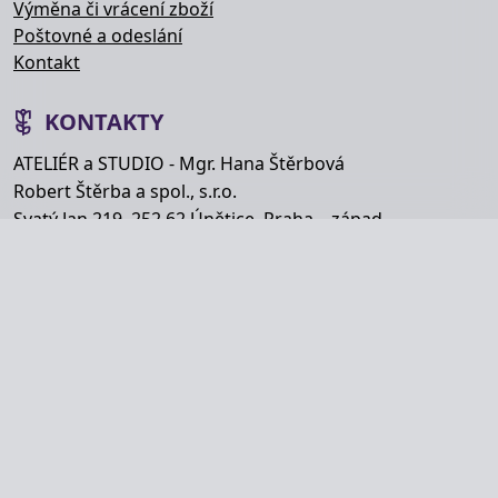
Výměna či vrácení zboží
Poštovné a odeslání
Kontakt
KONTAKTY
ATELIÉR a STUDIO - Mgr. Hana Štěrbová
Robert Štěrba a spol., s.r.o.
Svatý Jan 219, 252 62 Únětice, Praha – západ
Telefon: +420 777 848 363
E-mail:
info@hana-kytice.cz
SOCIÁLNÍ SÍTĚ
Copyright © Hana Štěrbová 2008–2026.