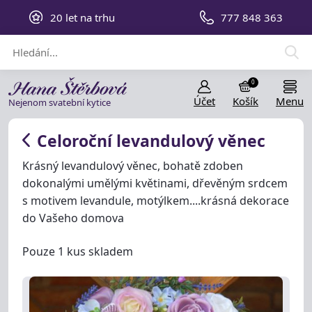
20 let na trhu
777 848 363
0
Účet
Košík
Menu
Nejenom svatební kytice
Celoroční levandulový věnec
Krásný levandulový věnec, bohatě zdoben
dokonalými umělými květinami, dřevěným srdcem
s motivem levandule, motýlkem....krásná dekorace
do Vašeho domova
Pouze 1 kus skladem