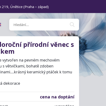
n 219, Únětice (Praha – západ)
loroční přírodní věnec s
čkem
je vytvořen na pevném mechovém
 s větvičkami, bohatě zdoben
inami....krásný keramický ptáček k tomu
vá dekorace
cena na doptání