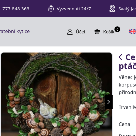
777 848 363
Vyzvednutí 24/7
Svatý Ja
0
atební kytice
Účet
Košík
Ce
ptá
Věnec 
korpusu
přírodn
Trvanli
Cena