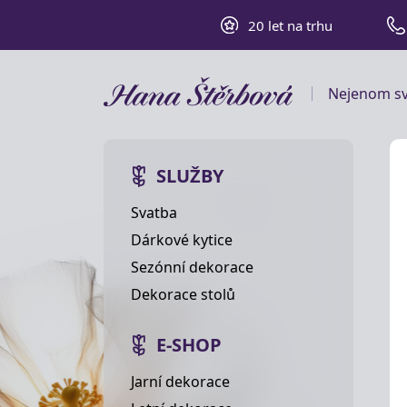
20 let na trhu
Nejenom sv
SLUŽBY
Svatba
Dárkové kytice
Sezónní dekorace
Dekorace stolů
E-SHOP
Jarní dekorace