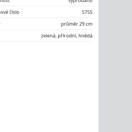
nost
vyprodáno
ové číslo
5755
r
průměr 29 cm
zelená, přírodní, hnědá