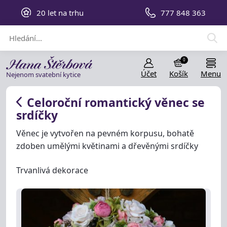
20 let na trhu
777 848 363
0
Účet
Košík
Menu
Nejenom svatební kytice
Celoroční romantický věnec se
srdíčky
Věnec je vytvořen na pevném korpusu, bohatě
zdoben umělými květinami a dřevěnými srdíčky
Trvanlivá dekorace