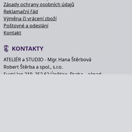
Zásady ochrany osobních údajů
Reklamační řád
Výměna či vrácení zboží
Poštovné a odeslání
Kontakt
KONTAKTY
ATELIÉR a STUDIO - Mgr. Hana Štěrbová
Robert Štěrba a spol., s.r.o.
Svatý Jan 219, 252 62 Únětice, Praha – západ
Telefon: +420 777 848 363
E-mail:
info@hana-kytice.cz
SOCIÁLNÍ SÍTĚ