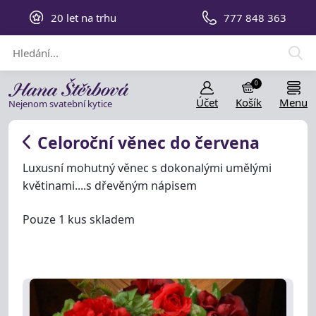
20 let na trhu
777 848 363
0
Účet
Košík
Menu
Nejenom svatební kytice
Celoroční věnec do červena
Luxusní mohutný věnec s dokonalými umělými
květinami....s dřevěným nápisem
Pouze 1 kus skladem