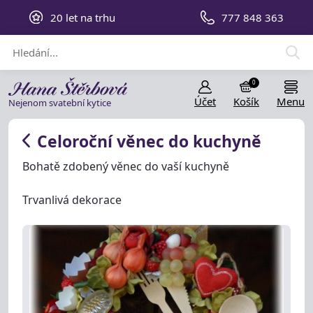
20 let na trhu
777 848 363
0
Účet
Košík
Menu
Nejenom svatební kytice
Celoroční věnec do kuchyně
Bohatě zdobený věnec do vaší kuchyně
Trvanlivá dekorace