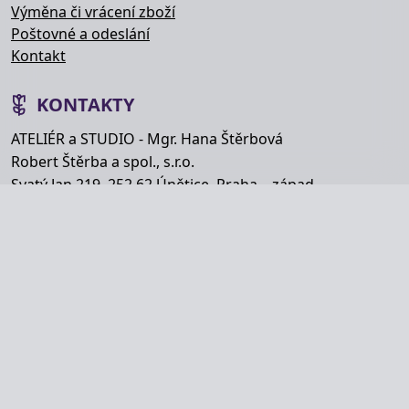
Výměna či vrácení zboží
Poštovné a odeslání
Kontakt
KONTAKTY
ATELIÉR a STUDIO - Mgr. Hana Štěrbová
Robert Štěrba a spol., s.r.o.
Svatý Jan 219, 252 62 Únětice, Praha – západ
Telefon: +420 777 848 363
E-mail:
info@hana-kytice.cz
SOCIÁLNÍ SÍTĚ
Copyright © Hana Štěrbová 2008–2026.