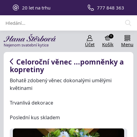
20 let na trhu
777 848 363
0
Účet
Košík
Menu
Nejenom svatební kytice
Celoroční věnec ...pomněnky a
kopretiny
Bohatě zdobený věnec dokonalými umělými
květinami
Trvanlivá dekorace
Poslední kus skladem