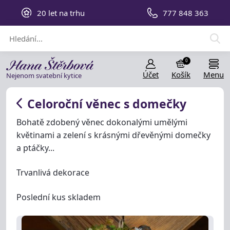
20 let na trhu
777 848 363
0
Účet
Košík
Menu
Nejenom svatební kytice
Celoroční věnec s domečky
Bohatě zdobený věnec dokonalými umělými
květinami a zelení s krásnými dřevěnými domečky
a ptáčky...
Trvanlivá dekorace
Poslední kus skladem