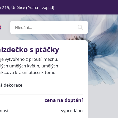
n 219, Únětice (Praha – západ)
ízdečko s ptáčky
je vytvořeno z proutí, mechu,
lých umělých květin, umělých
k...dva krásní ptáčci k tomu
vá dekorace
cena na doptání
nost
vyprodáno