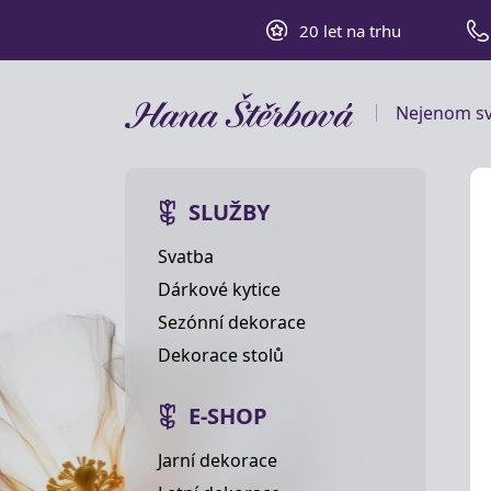
20 let na trhu
Nejenom sv
SLUŽBY
Svatba
Dárkové kytice
Sezónní dekorace
Dekorace stolů
E-SHOP
Jarní dekorace