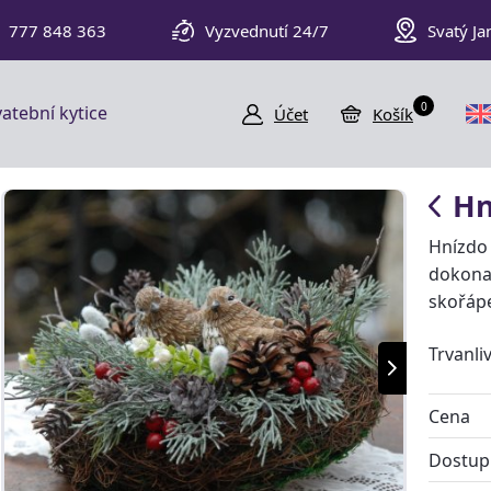
777 848 363
Vyzvednutí 24/7
Svatý Ja
0
atební kytice
Účet
Košík
Hn
Hnízdo 
dokona
skořápe
Trvanli
Cena
Dostup