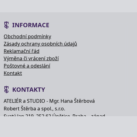
INFORMACE
Obchodní podmínky
Zásady ochrany osobních údajů
Reklamační řád
Výměna či vrácení zboží
Poštovné a odeslání
Kontakt
KONTAKTY
ATELIÉR a STUDIO - Mgr. Hana Štěrbová
Robert Štěrba a spol., s.r.o.
Svatý Jan 219, 252 62 Únětice, Praha – západ
Telefon: +420 777 848 363
E-mail:
info@hana-kytice.cz