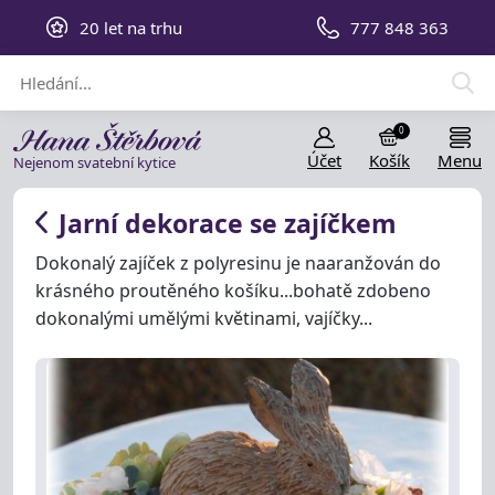
20 let na trhu
777 848 363
0
Účet
Košík
Menu
Nejenom svatební kytice
Jarní dekorace se zajíčkem
Dokonalý zajíček z polyresinu je naaranžován do
krásného proutěného košíku...bohatě zdobeno
dokonalými umělými květinami, vajíčky...