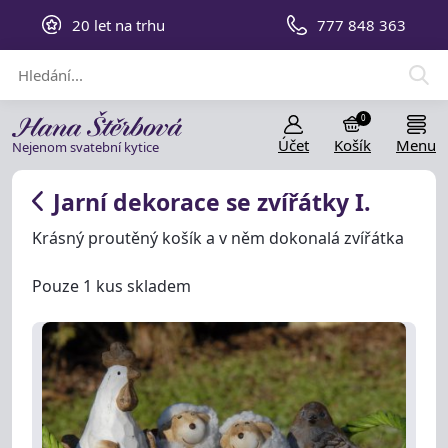
20 let na trhu
777 848 363
0
Účet
Košík
Menu
Nejenom svatební kytice
Jarní dekorace se zvířátky I.
Krásný proutěný košík a v něm dokonalá zvířátka
Pouze 1 kus skladem