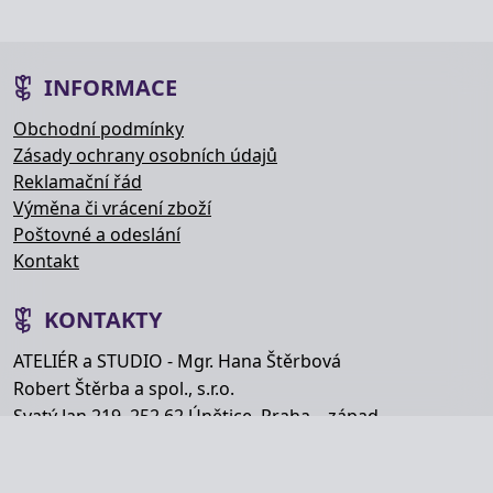
INFORMACE
Obchodní podmínky
Zásady ochrany osobních údajů
Reklamační řád
Výměna či vrácení zboží
Poštovné a odeslání
Kontakt
KONTAKTY
ATELIÉR a STUDIO - Mgr. Hana Štěrbová
Robert Štěrba a spol., s.r.o.
Svatý Jan 219, 252 62 Únětice, Praha – západ
Telefon: +420 777 848 363
E-mail:
info@hana-kytice.cz