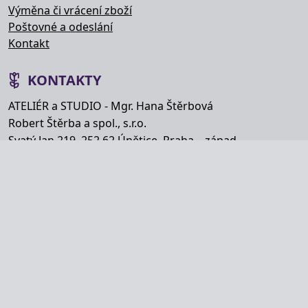
Výměna či vrácení zboží
Poštovné a odeslání
Kontakt
KONTAKTY
ATELIÉR a STUDIO - Mgr. Hana Štěrbová
Robert Štěrba a spol., s.r.o.
Svatý Jan 219, 252 62 Únětice, Praha – západ
Telefon: +420 777 848 363
E-mail:
info@hana-kytice.cz
SOCIÁLNÍ SÍTĚ
Copyright © Hana Štěrbová 2008–2026.