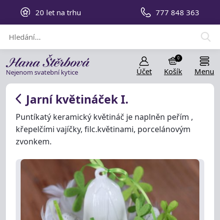
20 let na trhu
777 848 363
0
Účet
Košík
Menu
Nejenom svatební kytice
Jarní květináček I.
Puntíkatý keramický květináč je naplněn peřím ,
křepelčími vajíčky, filc.květinami, porcelánovým
zvonkem.