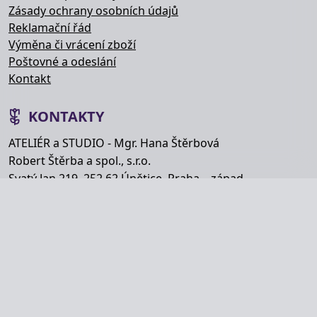
Zásady ochrany osobních údajů
Reklamační řád
Výměna či vrácení zboží
Poštovné a odeslání
Kontakt
KONTAKTY
ATELIÉR a STUDIO - Mgr. Hana Štěrbová
Robert Štěrba a spol., s.r.o.
Svatý Jan 219, 252 62 Únětice, Praha – západ
Telefon: +420 777 848 363
E-mail:
info@hana-kytice.cz
SOCIÁLNÍ SÍTĚ