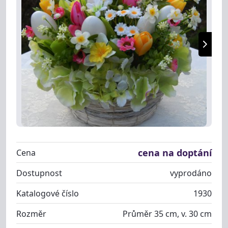
cena na doptání
Cena
Dostupnost
vyprodáno
Katalogové číslo
1930
Rozměr
Průměr 35 cm, v. 30 cm