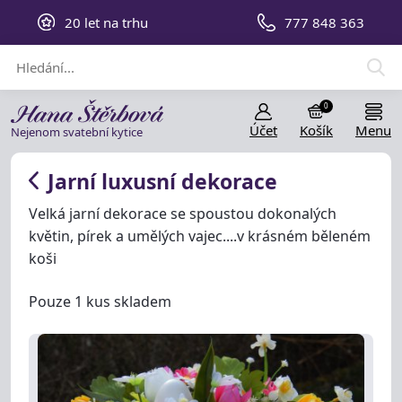
20 let na trhu
777 848 363
0
Účet
Košík
Menu
Nejenom svatební kytice
Jarní luxusní dekorace
Velká jarní dekorace se spoustou dokonalých
květin, pírek a umělých vajec....v krásném běleném
koši
Pouze 1 kus skladem