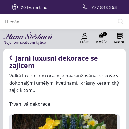
20 let na trhu
777 848 363
0
Účet
Košík
Menu
Nejenom svatební kytice
Jarní luxusní dekorace se
zajícem
Velká luxusní dekorace je naaranžována do koše s
dokonalými umělými květinami...krásný keramický
zajíc k tomu
Trvanlivá dekorace