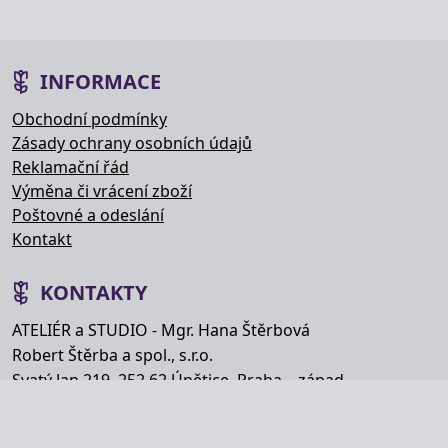
INFORMACE
Obchodní podmínky
Zásady ochrany osobních údajů
Reklamační řád
Výměna či vrácení zboží
Poštovné a odeslání
Kontakt
KONTAKTY
ATELIÉR a STUDIO - Mgr. Hana Štěrbová
Robert Štěrba a spol., s.r.o.
Svatý Jan 219, 252 62 Únětice, Praha – západ
Telefon: +420 777 848 363
E-mail:
info@hana-kytice.cz