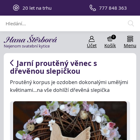
20 let na trhu
777 848 363
0
Účet
Košík
Menu
Nejenom svatební kytice
Jarní proutěný věnec s
dřevěnou slepičkou
Proutěný korpus je ozdoben dokonalými umělými
květinami...na vše dohlíží dřevěná slepička