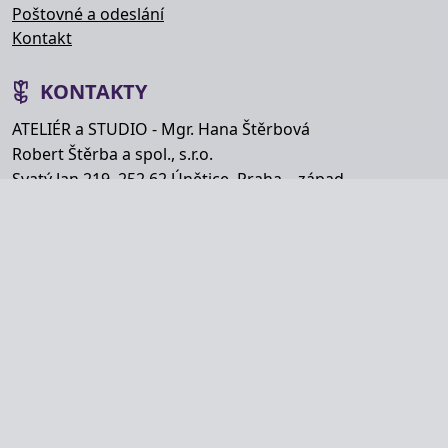
Poštovné a odeslání
Kontakt
KONTAKTY
ATELIÉR a STUDIO - Mgr. Hana Štěrbová
Robert Štěrba a spol., s.r.o.
Svatý Jan 219, 252 62 Únětice, Praha – západ
Telefon: +420 777 848 363
E-mail:
info@hana-kytice.cz
SOCIÁLNÍ SÍTĚ
Copyright © Hana Štěrbová 2008–2026.
Webdesign od
MyWebdesign.cz