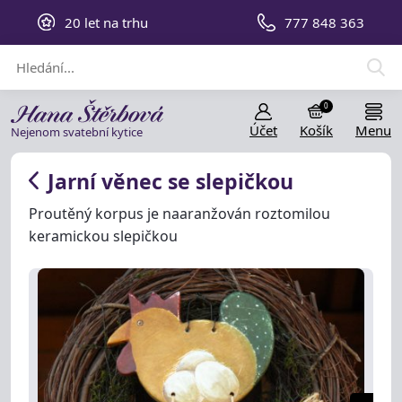
20 let na trhu
777 848 363
0
Účet
Košík
Menu
Nejenom svatební kytice
Jarní věnec se slepičkou
Proutěný korpus je naaranžován roztomilou
keramickou slepičkou