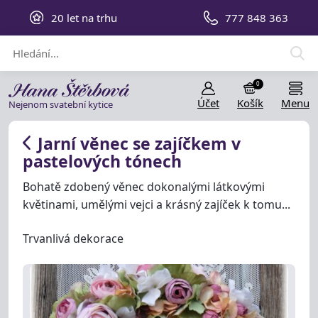
20 let na trhu
777 848 363
0
Účet
Košík
Menu
Nejenom svatební kytice
Jarní věnec se zajíčkem v
pastelových tónech
Bohatě zdobený věnec dokonalými látkovými
květinami, umělými vejci a krásný zajíček k tomu...
Trvanlivá dekorace