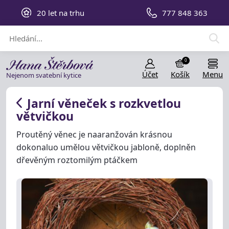
20 let na trhu
777 848 363
0
Účet
Košík
Menu
Nejenom svatební kytice
Jarní věneček s rozkvetlou
větvičkou
Proutěný věnec je naaranžován krásnou
dokonaluo umělou větvičkou jabloně, doplněn
dřevěným roztomilým ptáčkem