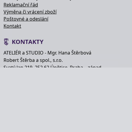
Reklamační řád
Výměna či vrácení zboží
Poštovné a odeslání
Kontakt
KONTAKTY
ATELIÉR a STUDIO - Mgr. Hana Štěrbová
Robert Štěrba a spol., s.r.o.
Svatý Jan 219, 252 62 Únětice, Praha – západ
Telefon: +420 777 848 363
E-mail:
info@hana-kytice.cz
SOCIÁLNÍ SÍTĚ