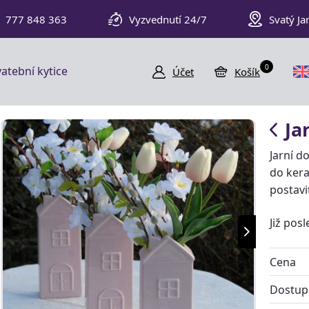
777 848 363
Vyzvednutí 24/7
Svatý Ja
0
atební kytice
Účet
Košík
Ja
Jarní d
do kera
postavi
Již pos
Cena
Dostup