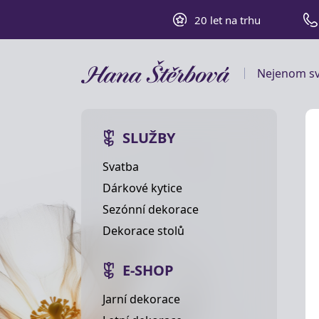
20 let na trhu
Nejenom sv
SLUŽBY
Svatba
Dárkové kytice
Sezónní dekorace
Dekorace stolů
E-SHOP
Jarní dekorace