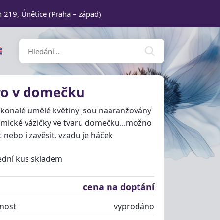
n 219, Únětice (Praha – západ)
ro v domečku
okonalé umělé květiny jsou naaranžovány
mické vázičky ve tvaru domečku...možno
t nebo i zavěsit, vzadu je háček
lední kus skladem
cena na doptání
nost
vyprodáno