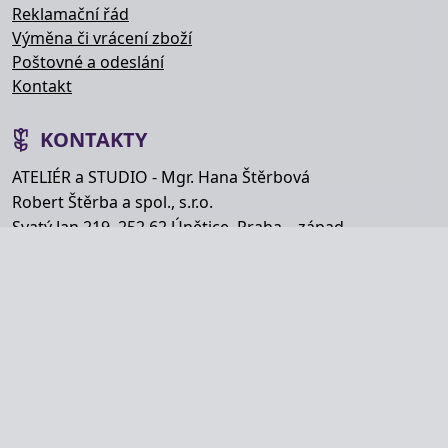
Reklamační řád
Výměna či vrácení zboží
Poštovné a odeslání
Kontakt
KONTAKTY
ATELIÉR a STUDIO - Mgr. Hana Štěrbová
Robert Štěrba a spol., s.r.o.
Svatý Jan 219, 252 62 Únětice, Praha – západ
Telefon: +420 777 848 363
E-mail:
info@hana-kytice.cz
SOCIÁLNÍ SÍTĚ