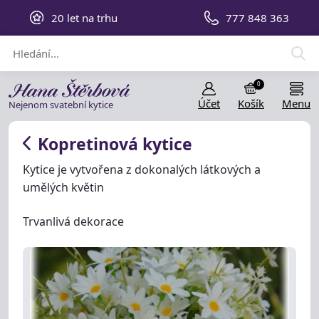
20 let na trhu
777 848 363
0
Účet
Košík
Menu
Nejenom svatební kytice
Kopretinová kytice
Kytice je vytvořena z dokonalých látkových a
umělých květin
Trvanlivá dekorace