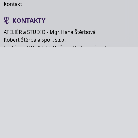
Kontakt
KONTAKTY
ATELIÉR a STUDIO - Mgr. Hana Štěrbová
Robert Štěrba a spol., s.r.o.
Svatý Jan 219, 252 62 Únětice, Praha – západ
Telefon: +420 777 848 363
E-mail:
info@hana-kytice.cz
SOCIÁLNÍ SÍTĚ
Copyright © Hana Štěrbová 2008–2026.
Webdesign od
MyWebdesign.cz