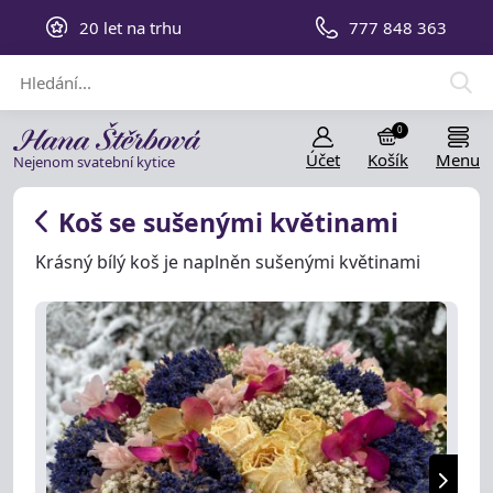
20 let na trhu
777 848 363
0
Účet
Košík
Menu
Nejenom svatební kytice
Koš se sušenými květinami
Krásný bílý koš je naplněn sušenými květinami