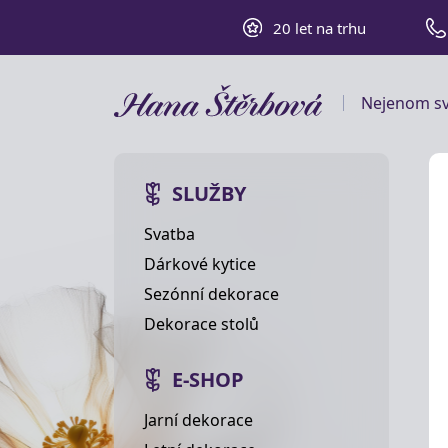
20 let na trhu
Nejenom sv
SLUŽBY
Svatba
Dárkové kytice
Sezónní dekorace
Dekorace stolů
E-SHOP
Jarní dekorace