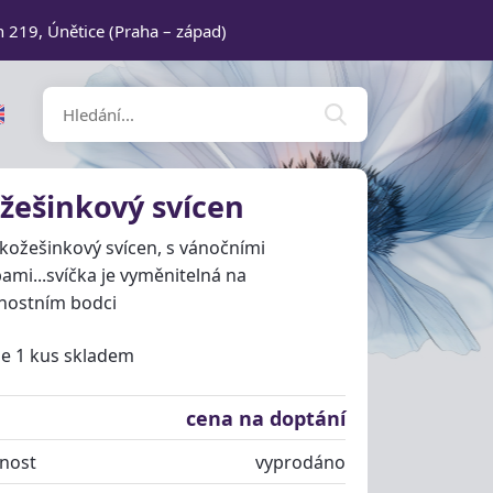
n 219, Únětice (Praha – západ)
žešinkový svícen
kožešinkový svícen, s vánočními
ami...svíčka je vyměnitelná na
nostním bodci
ze 1 kus skladem
cena na doptání
nost
vyprodáno