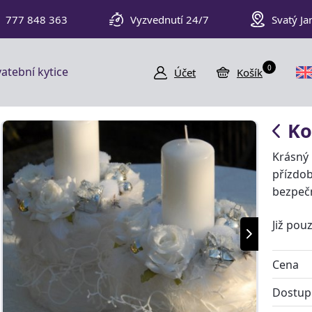
777 848 363
Vyzvednutí 24/7
Svatý Ja
0
atební kytice
Účet
Košík
Ko
Krásný 
přízdob
bezpeč
Již pou
Cena
Dostup