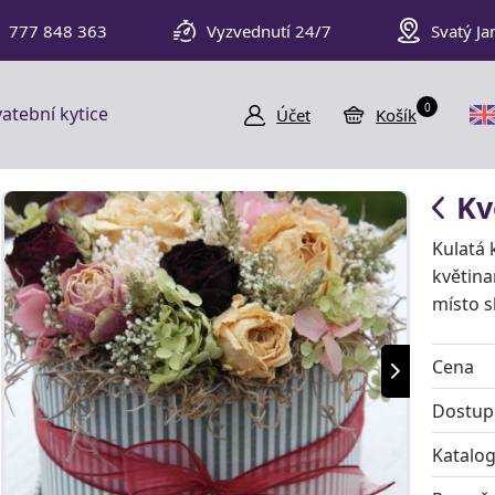
777 848 363
Vyzvednutí 24/7
Svatý Ja
0
atební kytice
Účet
Košík
Kv
Kulatá
květina
místo 
Cena
Dostup
Katalog