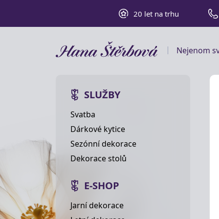
20 let na trhu
Nejenom sv
SLUŽBY
Svatba
Dárkové kytice
Sezónní dekorace
Dekorace stolů
E-SHOP
Jarní dekorace