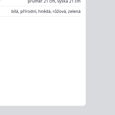
r
průměr 21 cm, výška 21 cm
bílá, přírodní, hnědá, růžová, zelená