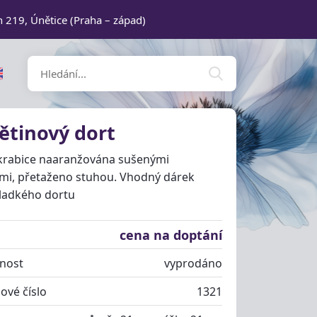
n 219, Únětice (Praha – západ)
ětinový dort
 krabice naaranžována sušenými
mi, přetaženo stuhou. Vhodný dárek
sladkého dortu
cena na doptání
nost
vyprodáno
ové číslo
1321