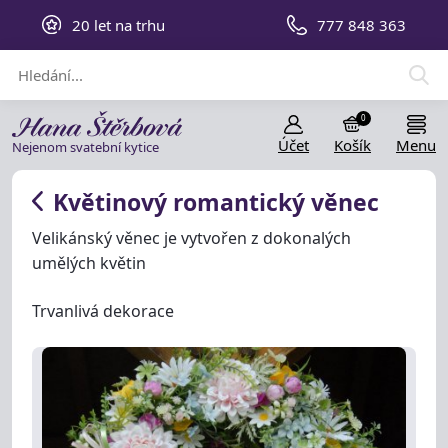
20 let na trhu
777 848 363
0
Účet
Košík
Menu
Nejenom svatební kytice
Květinový romantický věnec
Velikánský věnec je vytvořen z dokonalých
umělých květin
Trvanlivá dekorace