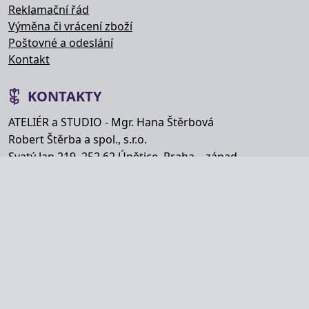
Reklamační řád
Výměna či vrácení zboží
Poštovné a odeslání
Kontakt
KONTAKTY
ATELIÉR a STUDIO - Mgr. Hana Štěrbová
Robert Štěrba a spol., s.r.o.
Svatý Jan 219, 252 62 Únětice, Praha – západ
Telefon: +420 777 848 363
E-mail:
info@hana-kytice.cz
SOCIÁLNÍ SÍTĚ