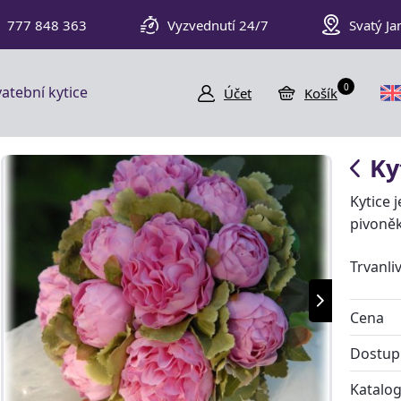
777 848 363
Vyzvednutí 24/7
Svatý Ja
0
atební kytice
Účet
Košík
Ky
Kytice 
pivoně
Trvanli
Cena
Dostup
Katalog