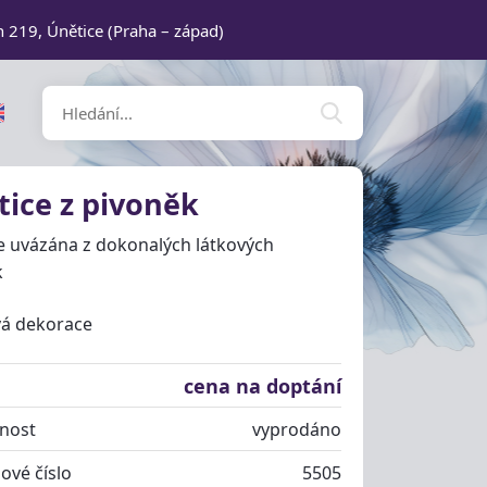
n 219, Únětice (Praha – západ)
tice z pivoněk
je uvázána z dokonalých látkových
k
vá dekorace
cena na doptání
nost
vyprodáno
ové číslo
5505