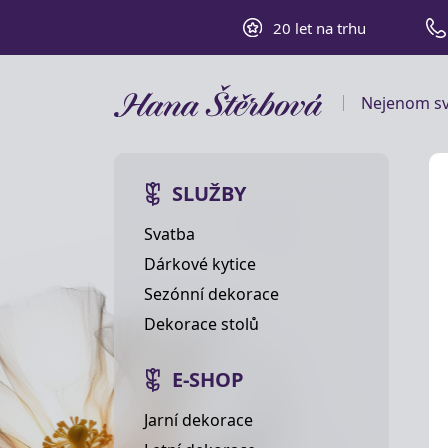
20 let na trhu
Nejenom sv
SLUŽBY
Svatba
Dárkové kytice
Sezónní dekorace
Dekorace stolů
E-SHOP
Jarní dekorace