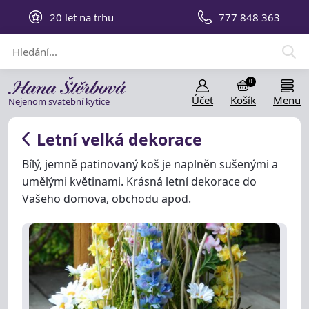
20 let na trhu
777 848 363
0
Účet
Košík
Menu
Nejenom svatební kytice
Letní velká dekorace
Bílý, jemně patinovaný koš je naplněn sušenými a
umělými květinami. Krásná letní dekorace do
Vašeho domova, obchodu apod.