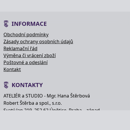
INFORMACE
Obchodní podmínky
Zásady ochrany osobních údajů
Reklamační řád
Výměna či vrácení zboží
Poštovné a odeslání
Kontakt
KONTAKTY
ATELIÉR a STUDIO - Mgr. Hana Štěrbová
Robert Štěrba a spol., s.r.o.
Svatý Jan 219, 252 62 Únětice, Praha – západ
Telefon: +420 777 848 363
E-mail:
info@hana-kytice.cz