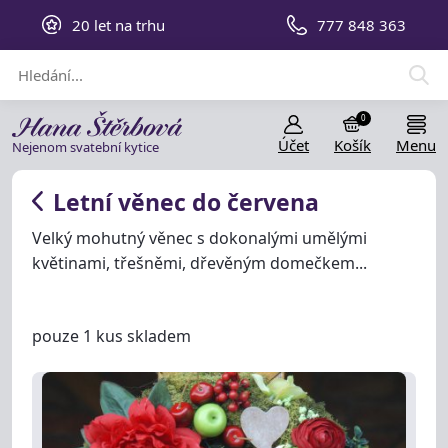
20 let na trhu
777 848 363
0
Účet
Košík
Menu
Nejenom svatební kytice
Letní věnec do červena
Velký mohutný věnec s dokonalými umělými
květinami, třešněmi, dřevěným domečkem...
pouze 1 kus skladem