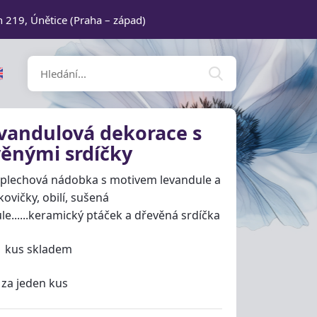
n 219, Únětice (Praha – západ)
vandulová dekorace s
věnými srdíčky
 plechová nádobka s motivem levandule a
kovičky, obilí, sušená
le......keramický ptáček a dřevěná srdíčka
1 kus skladem
 za jeden kus