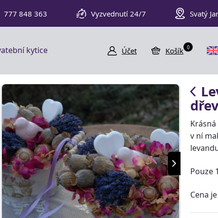
777 848 363
Vyzvednutí 24/7
Svatý Ja
0
atební kytice
Účet
Košík
Le
dře
Krásná
v ní ma
levandu
Pouze 
Cena je