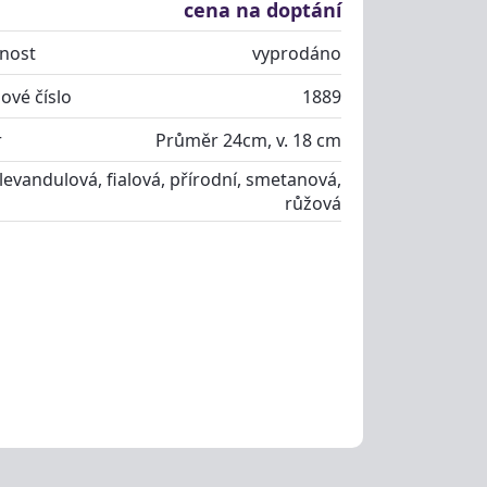
cena na doptání
nost
vyprodáno
ové číslo
1889
r
Průměr 24cm, v. 18 cm
levandulová, fialová, přírodní, smetanová,
růžová