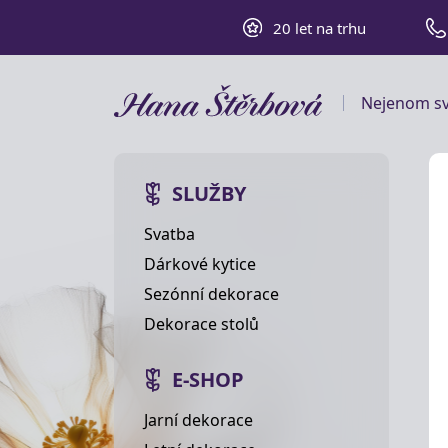
20 let na trhu
Nejenom sv
SLUŽBY
Svatba
Dárkové kytice
Sezónní dekorace
Dekorace stolů
E-SHOP
Jarní dekorace