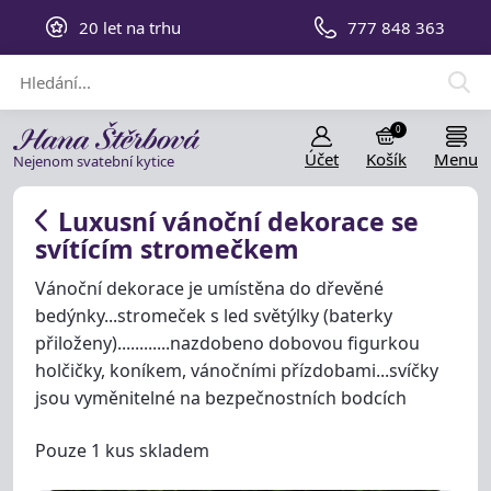
20 let na trhu
777 848 363
0
Účet
Košík
Menu
Nejenom svatební kytice
Luxusní vánoční dekorace se
svítícím stromečkem
Vánoční dekorace je umístěna do dřevěné
bedýnky...stromeček s led světýlky (baterky
přiloženy)............nazdobeno dobovou figurkou
holčičky, koníkem, vánočními přízdobami...svíčky
jsou vyměnitelné na bezpečnostních bodcích
Pouze 1 kus skladem