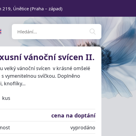
n 219, Únětice (Praha – západ)
xusní vánoční svícen II.
 velký vánoční svícen v krásné omšelé
 s vymenitelnou svíčkou. Doplněno
 knoflíky...
1 kus
cena na doptání
nost
vyprodáno