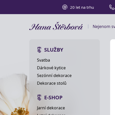
20 let na trhu
Nejenom sv
SLUŽBY
Svatba
Dárkové kytice
Sezónní dekorace
Dekorace stolů
E-SHOP
Jarní dekorace