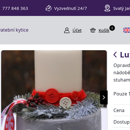
777 848 363
Vyzvednutí 24/7
Svatý Ja
0
atební kytice
Účet
Košík
Lu
Opravdu
nádobě
stuhami,
Pouze 
Cena
Dostup