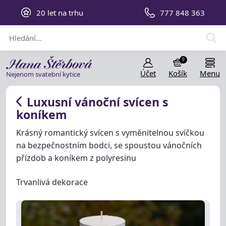
20 let na trhu
777 848 363
0
Účet
Košík
Menu
Nejenom svatební kytice
Luxusní vánoční svícen s
koníkem
Krásný romantický svícen s vyměnitelnou svíčkou
na bezpečnostním bodci, se spoustou vánočních
přízdob a koníkem z polyresinu
Trvanlivá dekorace