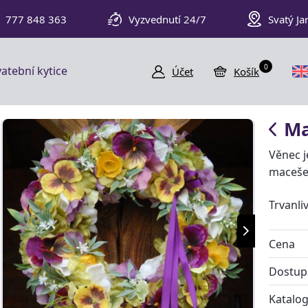
777 848 363
Vyzvednutí 24/7
Svatý Ja
0
atební kytice
Účet
Košík
Ma
Věnec j
macešek
Trvanli
Cena
Dostup
Katalog