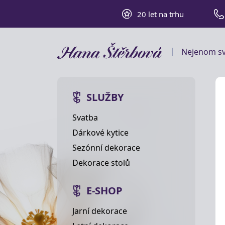
20 let na trhu
Nejenom sv
SLUŽBY
Svatba
Dárkové kytice
Sezónní dekorace
Dekorace stolů
E-SHOP
Jarní dekorace