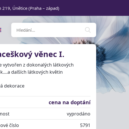
n 219, Únětice (Praha – západ)
ceškový věnec I.
e vytvořen z dokonalých látkových
....a dalších látkových květin
vá dekorace
cena na doptání
nost
vyprodáno
ové číslo
5791