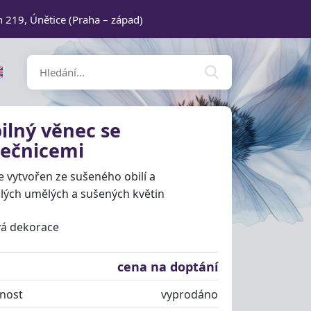
n 219, Únětice (Praha – západ)
ilný věnec se
nečnicemi
e vytvořen ze sušeného obilí a
lých umělých a sušených květin
vá dekorace
cena na doptání
nost
vyprodáno