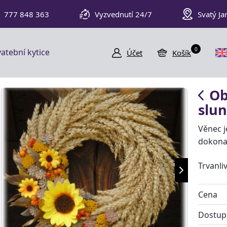
777 848 363
Vyzvednutí 24/7
Svatý Ja
0
atební kytice
Účet
Košík
Ob
slu
Věnec j
dokona
Trvanli
Cena
Dostup