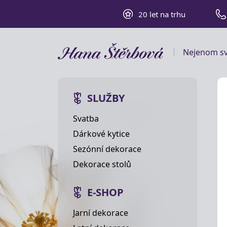
20 let na trhu
Nejenom sv
SLUŽBY
Svatba
Dárkové kytice
Sezónní dekorace
Dekorace stolů
E-SHOP
Jarní dekorace