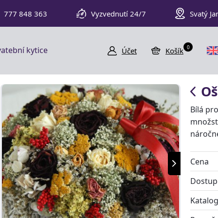
777 848 363
Vyzvednutí 24/7
Svatý Ja
0
atební kytice
Účet
Košík
Oš
Bílá pr
množstv
náročn
Cena
Dostup
Katalog