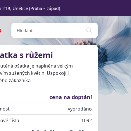
n 219, Únětice (Praha – západ)
atka s růžemi
outěná ošatka je naplněna velkým
ím sušených květin. Uspokojí i
ého zákazníka
cena na doptání
nost
vyprodáno
ové číslo
1092