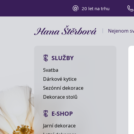
20 let na trhu
Nejenom sv
SLUŽBY
Svatba
Dárkové kytice
Sezónní dekorace
Dekorace stolů
E-SHOP
Jarní dekorace