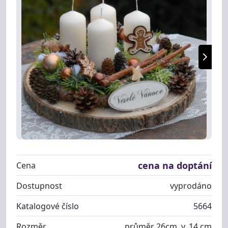
cena na doptání
Cena
Dostupnost
vyprodáno
Katalogové číslo
5664
Rozměr
průměr 26cm, v. 14 cm