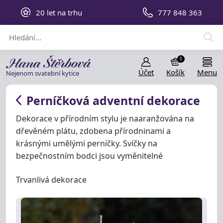
20 let na trhu
777 848 363
0
Účet
Košík
Menu
Nejenom svatební kytice
Perníčková adventní dekorace
Dekorace v přírodním stylu je naaranžována na
dřevěném plátu, zdobena přírodninami a
krásnými umělými perníčky. Svíčky na
bezpečnostním bodci jsou vyměnitelné
Trvanlivá dekorace