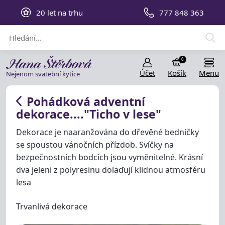
20 let na trhu
777 848 363
0
Účet
Košík
Menu
Nejenom svatební kytice
Pohádková adventní
dekorace...."Ticho v lese"
Dekorace je naaranžována do dřevěné bedničky
se spoustou vánočních přízdob. Svíčky na
bezpečnostních bodcích jsou vyměnitelné. Krásní
dva jeleni z polyresinu dolaďují klidnou atmosféru
lesa
Trvanlivá dekorace