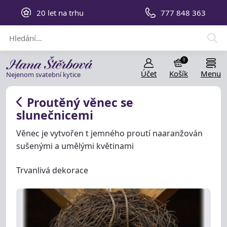
20 let na trhu
777 848 363
0
Účet
Košík
Menu
Nejenom svatební kytice
Proutěný věnec se
slunečnicemi
Věnec je vytvořen t jemného proutí naaranžován
sušenými a umělými květinami
Trvanlivá dekorace