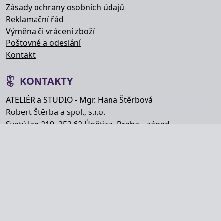
Zásady ochrany osobních údajů
Reklamační řád
Výměna či vrácení zboží
Poštovné a odeslání
Kontakt
KONTAKTY
ATELIÉR a STUDIO - Mgr. Hana Štěrbová
Robert Štěrba a spol., s.r.o.
Svatý Jan 219, 252 62 Únětice, Praha – západ
Telefon: +420 777 848 363
E-mail:
info@hana-kytice.cz
SOCIÁLNÍ SÍTĚ